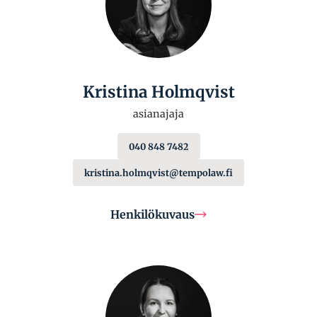
Kristina Holmqvist
asianajaja
040 848 7482
kristina.holmqvist@tempolaw.fi
Henkilökuvaus