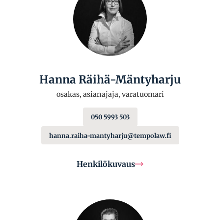
Hanna Räihä-Mäntyharju
osakas, asianajaja, varatuomari
050 5993 503
hanna.raiha-mantyharju@tempolaw.fi
Henkilökuvaus