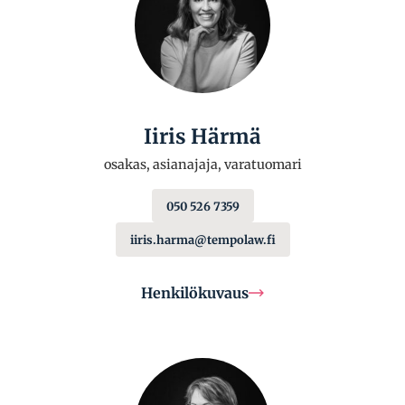
Iiris Härmä
osakas, asianajaja, varatuomari
050 526 7359
iiris.harma@tempolaw.fi
Henkilökuvaus