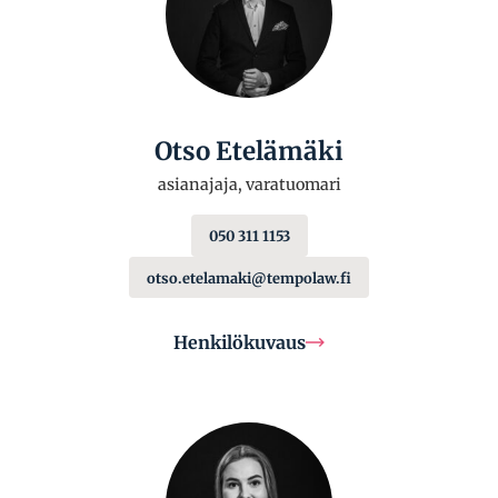
Otso Etelämäki
asianajaja, varatuomari
050 311 1153
otso.etelamaki@tempolaw.fi
Henkilökuvaus