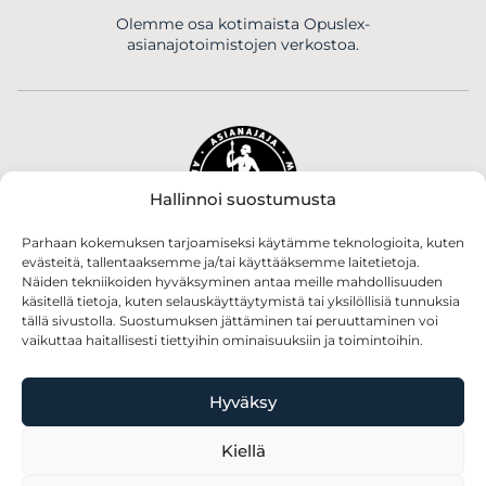
Olemme osa kotimaista Opuslex-
asianajotoimistojen verkostoa.
Hallinnoi suostumusta
Parhaan kokemuksen tarjoamiseksi käytämme teknologioita, kuten
Toimistomme asianajajat kuuluvat Suomen
evästeitä, tallentaaksemme ja/tai käyttääksemme laitetietoja.
Asianajajiin.
Näiden tekniikoiden hyväksyminen antaa meille mahdollisuuden
käsitellä tietoja, kuten selauskäyttäytymistä tai yksilöllisiä tunnuksia
tällä sivustolla. Suostumuksen jättäminen tai peruuttaminen voi
vaikuttaa haitallisesti tiettyihin ominaisuuksiin ja toimintoihin.
Hyväksy
Kiellä
Olemme Pirkanmaan Yrittäjien jäsen.