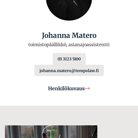
Johanna Matero
toimistopäällikkö, asianajoassistentti
03 3123 5100
johanna.matero@tempolaw.fi
Henkilökuvaus