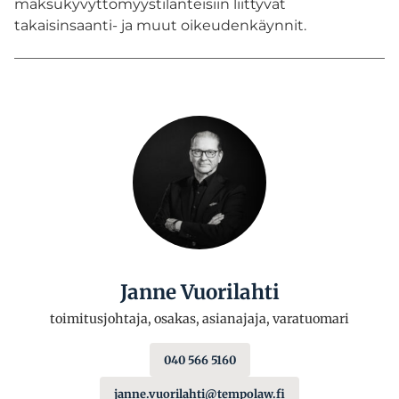
maksukyvyttömyystilanteisiin liittyvät
takaisinsaanti- ja muut oikeudenkäynnit.
Janne Vuorilahti
toimitusjohtaja, osakas, asianajaja, varatuomari
040 566 5160
janne.vuorilahti@tempolaw.fi