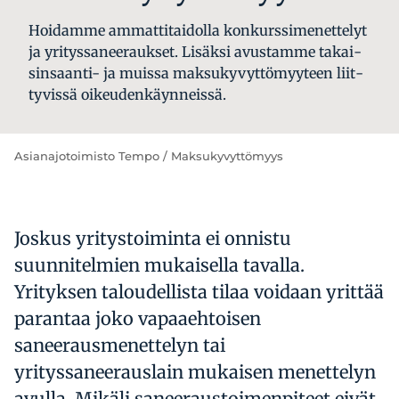
Hoi­dam­me am­mat­ti­tai­dol­la kon­kurs­si­me­net­te­lyt
ja yri­tys­sa­nee­rauk­set. Li­säk­si avus­tam­me ta­kai­
sin­saan­ti- ja muis­sa mak­su­ky­vyt­tö­myy­teen liit­
ty­vis­sä oi­keu­den­käyn­neis­sä.
Asianajotoimisto Tempo
/
Maksukyvyttömyys
Joskus yritystoiminta ei onnistu
suunnitelmien mukaisella tavalla.
Yrityksen taloudellista tilaa voidaan yrittää
parantaa joko vapaaehtoisen
saneerausmenettelyn tai
yrityssaneerauslain mukaisen menettelyn
avulla. Mikäli saneeraustoimenpiteet eivät