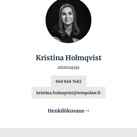
Kristina Holmqvist
asianajaja
040 848 7482
kristina.holmqvist@tempolaw.fi
Henkilökuvaus