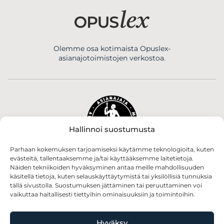
Olemme osa kotimaista Opuslex-
asianajotoimistojen verkostoa.
Hallinnoi suostumusta
Toimistomme asianajajat kuuluvat Suomen
Parhaan kokemuksen tarjoamiseksi käytämme teknologioita, kuten
evästeitä, tallentaaksemme ja/tai käyttääksemme laitetietoja.
Asianajajiin.
Näiden tekniikoiden hyväksyminen antaa meille mahdollisuuden
käsitellä tietoja, kuten selauskäyttäytymistä tai yksilöllisiä tunnuksia
tällä sivustolla. Suostumuksen jättäminen tai peruuttaminen voi
vaikuttaa haitallisesti tiettyihin ominaisuuksiin ja toimintoihin.
Hyväksy