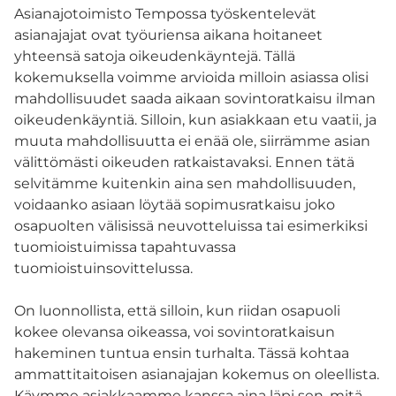
Asianajotoimisto Tempossa työskentelevät
asianajajat ovat työuriensa aikana hoitaneet
yhteensä satoja oikeudenkäyntejä. Tällä
kokemuksella voimme arvioida milloin asiassa olisi
mahdollisuudet saada aikaan sovintoratkaisu ilman
oikeudenkäyntiä. Silloin, kun asiakkaan etu vaatii, ja
muuta mahdollisuutta ei enää ole, siirrämme asian
välittömästi oikeuden ratkaistavaksi. Ennen tätä
selvitämme kuitenkin aina sen mahdollisuuden,
voidaanko asiaan löytää sopimusratkaisu joko
osapuolten välisissä neuvotteluissa tai esimerkiksi
tuomioistuimissa tapahtuvassa
tuomioistuinsovittelussa.
On luonnollista, että silloin, kun riidan osapuoli
kokee olevansa oikeassa, voi sovintoratkaisun
hakeminen tuntua ensin turhalta. Tässä kohtaa
ammattitaitoisen asianajajan kokemus on oleellista.
Käymme asiakkaamme kanssa aina läpi sen, mitä