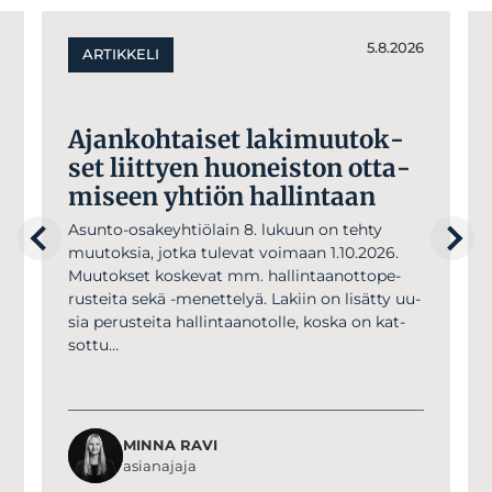
5.8.2026
ARTIKKELI
Ajan­koh­tai­set la­ki­muu­tok­
set liit­tyen huo­neis­ton ot­ta­
mi­seen yh­tiön hal­lin­taan
Asun­to-osa­keyh­tiö­lain 8. lu­kuun on teh­ty
muu­tok­sia, jot­ka tu­le­vat voi­maan 1.10.2026.
Muu­tok­set kos­ke­vat mm. hal­lin­taa­not­to­pe­
rus­tei­ta se­kä -me­net­te­lyä. La­kiin on li­sät­ty uu­
sia pe­rus­tei­ta hal­lin­taa­no­tol­le, kos­ka on kat­
sot­tu…
MINNA RAVI
asianajaja