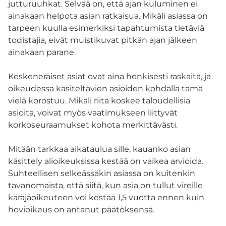
jutturuuhkat. Selvää on, että ajan kuluminen ei
ainakaan helpota asian ratkaisua. Mikäli asiassa on
tarpeen kuulla esimerkiksi tapahtumista tietäviä
todistajia, eivät muistikuvat pitkän ajan jälkeen
ainakaan parane.
Keskeneräiset asiat ovat aina henkisesti raskaita, ja
oikeudessa käsiteltävien asioiden kohdalla tämä
vielä korostuu. Mikäli riita koskee taloudellisia
asioita, voivat myös vaatimukseen liittyvät
korkoseuraamukset kohota merkittävästi.
Mitään tarkkaa aikataulua sille, kauanko asian
käsittely alioikeuksissa kestää on vaikea arvioida.
Suhteellisen selkeässäkin asiassa on kuitenkin
tavanomaista, että siitä, kun asia on tullut vireille
käräjäoikeuteen voi kestää 1,5 vuotta ennen kuin
hovioikeus on antanut päätöksensä.