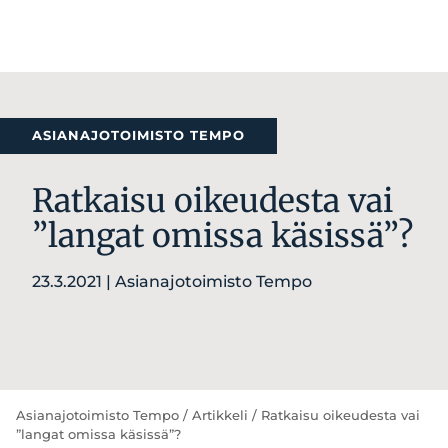
Ohita
sisältöön
ASIANAJOTOIMISTO TEMPO
Rat­kai­su oi­keu­des­ta vai
”lan­gat omis­sa kä­sis­sä”?
23.3.2021 | Asianajotoimisto Tempo
Asianajotoimisto Tempo
/
Artikkeli
/
Ratkaisu oikeudesta vai
”langat omissa käsissä”?