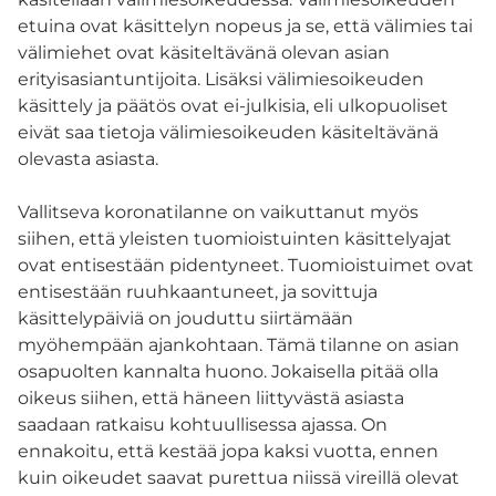
etuina ovat käsittelyn nopeus ja se, että välimies tai
välimiehet ovat käsiteltävänä olevan asian
erityisasiantuntijoita. Lisäksi välimiesoikeuden
käsittely ja päätös ovat ei-julkisia, eli ulkopuoliset
eivät saa tietoja välimiesoikeuden käsiteltävänä
olevasta asiasta.
Vallitseva koronatilanne on vaikuttanut myös
siihen, että yleisten tuomioistuinten käsittelyajat
ovat entisestään pidentyneet. Tuomioistuimet ovat
entisestään ruuhkaantuneet, ja sovittuja
käsittelypäiviä on jouduttu siirtämään
myöhempään ajankohtaan. Tämä tilanne on asian
osapuolten kannalta huono. Jokaisella pitää olla
oikeus siihen, että häneen liittyvästä asiasta
saadaan ratkaisu kohtuullisessa ajassa. On
ennakoitu, että kestää jopa kaksi vuotta, ennen
kuin oikeudet saavat purettua niissä vireillä olevat