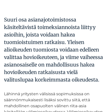
Suuri osa asianajotoimistossa
käsiteltävistä toimeksiannoista liittyy
asioihin, joista voidaan hakea
tuomioistuimen ratkaisu. Yleisen
alioikeuden tuomiosta voidaan edelleen
valittaa hovioikeuteen, ja viime vaiheessa
asianosaiselle on mahdollisuus hakea
hovioikeuden ratkaisusta vielä
valituslupaa korkeimmasta oikeudesta.
Lähinnä yritysten välisissä sopimuksissa on
säännönmukaisesti lisäksi sovittu siitä, että
mahdollinen osapuolten välinen riita-asia
käsitellään välimiesoikeudessa. Välimiesoikeuden