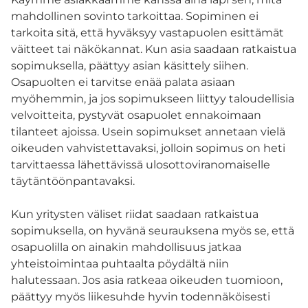
mahdollinen sovinto tarkoittaa. Sopiminen ei
tarkoita sitä, että hyväksyy vastapuolen esittämät
väitteet tai näkökannat. Kun asia saadaan ratkaistua
sopimuksella, päättyy asian käsittely siihen.
Osapuolten ei tarvitse enää palata asiaan
myöhemmin, ja jos sopimukseen liittyy taloudellisia
velvoitteita, pystyvät osapuolet ennakoimaan
tilanteet ajoissa. Usein sopimukset annetaan vielä
oikeuden vahvistettavaksi, jolloin sopimus on heti
tarvittaessa lähettävissä ulosottoviranomaiselle
täytäntöönpantavaksi.
Kun yritysten väliset riidat saadaan ratkaistua
sopimuksella, on hyvänä seurauksena myös se, että
osapuolilla on ainakin mahdollisuus jatkaa
yhteistoimintaa puhtaalta pöydältä niin
halutessaan. Jos asia ratkeaa oikeuden tuomioon,
päättyy myös liikesuhde hyvin todennäköisesti